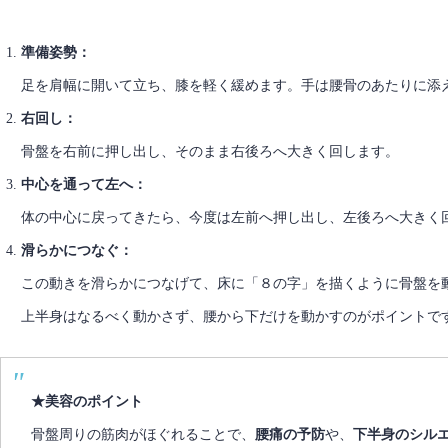
準備姿勢：
足を肩幅に開いて立ち、膝を軽く緩めます。手は腰骨のあたりに添
右回し：
骨盤を右前に押し出し、そのまま右後ろへ大きく回します。
中心を通って左へ：
体の中心に戻ってきたら、今度は左前へ押し出し、左後ろへ大きく
滑らかにつなぐ：
この動きを滑らかにつなげて、床に「８の字」を描くように骨盤を
上半身はなるべく動かさず、腰から下だけを動かすのがポイントです
★美容のポイント
骨盤周りの筋肉がほぐれることで、
腰痛の予防
や、
下半身のシル