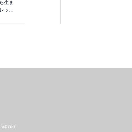
ら生ま
レッチ
講師紹介