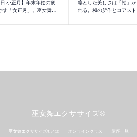
15日 小正月】年末年始の疲
凛とした美しさは「軸」か
やす「女正月」。巫女舞の
れる。和の所作とコアスト
クス所作で自分を労る1日に
で整える40代の心と体
巫女舞エクササイズ®︎
巫女舞エクササイズ®︎とは
オンラインクラス
講座一覧