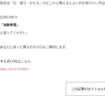
自分は「心・巡り・かたち」のどこから整えるとよいのか知りたい方は
公式LINEで
「体験希望」
と送ってください。
あなたに合った整えの入り口をご案内します。
▼公式LINEはこちら
https://lin.ee/TFMrIlJ
この記事のタイトルと