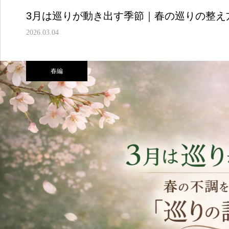
3月は巡りが動き出す季節｜春の巡りの整え
2026.03.04
春編