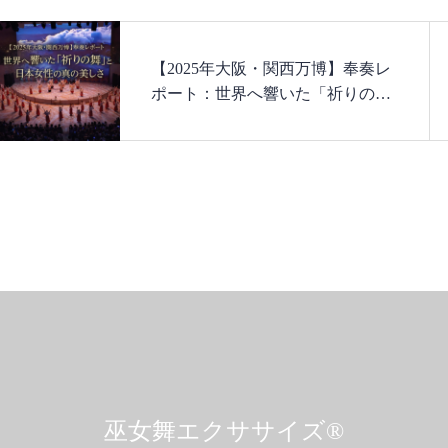
【2025年大阪・関西万博】奉奏レ
ポート：世界へ響いた「祈りの
舞」と日本女性の真の美しさ
巫女舞エクササイズ®︎