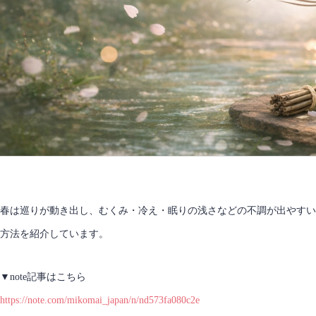
春は巡りが動き出し、むくみ・冷え・眠りの浅さなどの不調が出やすい
方法を紹介しています。
▼note記事はこちら
https://note.com/mikomai_japan/n/nd573fa080c2e