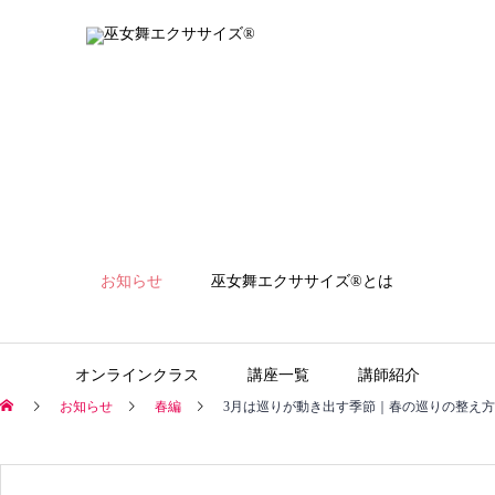
お知らせ
巫女舞エクササイズ®︎とは
オンラインクラス
講座一覧
講師紹介
お知らせ
春編
3月は巡りが動き出す季節｜春の巡りの整え方