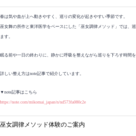
春は気や血が上へ動きやすく、巡りの変化が起きやすい季節です。
巫女舞の所作と東洋医学をベースにした「巫女調律メソッド」では、巡
ます。
眠る前や一日の終わりに、静かに呼吸を整えながら巡りを下ろす時間を
詳しい整え方はnote記事で紹介しています。
▼note記事はこちら
https://note.com/mikomai_japan/n/nd573fa080c2e
巫女調律メソッド体験のご案内